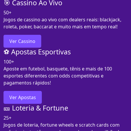
🎯 Cassino Ao Vivo
50+
Jogos de cassino ao vivo com dealers reais: blackjack,
roleta, poker, baccarat e muito mais em tempo real!
Ver Cassino
⚽ Apostas Esportivas
100+
Aposte em futebol, basquete, tênis e mais de 100
esportes diferentes com odds competitivas e
pagamentos rápidos!
Ver Apostas
🎫 Loteria & Fortune
25+
Jogos de loteria, fortune wheels e scratch cards com