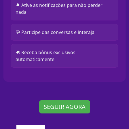
🔔 Ative as notificações para não perder
nada
💬 Participe das conversas e interaja
🎁 Receba bônus exclusivos
automaticamente
SEGUIR AGORA