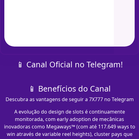
📱 Canal Oficial no Telegram!
📱 Benefícios do Canal
Descubra as vantagens de seguir a 7X777 no Telegram
A evolução do design de slots é continuamente
monitorada, com early adoption de mecânicas
inovadoras como Megaways™ (com até 117.649 ways to
win através de variable reel heights), cluster pays que