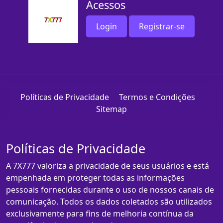
Acessos
Login
Registrar-se
Políticas de Privacidade
Termos e Condições
Sitemap
Políticas de Privacidade
A 7X777 valoriza a privacidade de seus usuários e está
empenhada em proteger todas as informações
pessoais fornecidas durante o uso de nossos canais de
comunicação. Todos os dados coletados são utilizados
exclusivamente para fins de melhoria contínua da