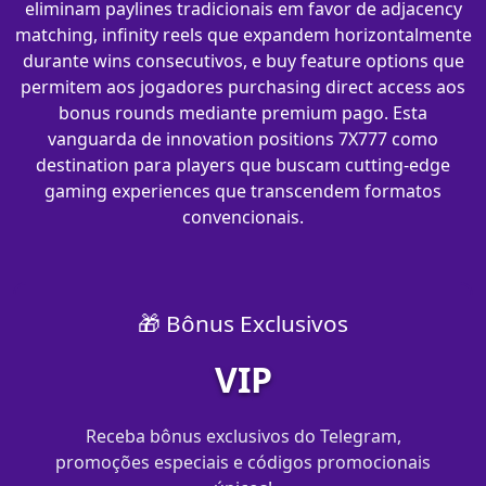
eliminam paylines tradicionais em favor de adjacency
matching, infinity reels que expandem horizontalmente
durante wins consecutivos, e buy feature options que
permitem aos jogadores purchasing direct access aos
bonus rounds mediante premium pago. Esta
vanguarda de innovation positions 7X777 como
destination para players que buscam cutting-edge
gaming experiences que transcendem formatos
convencionais.
🎁 Bônus Exclusivos
VIP
Receba bônus exclusivos do Telegram,
promoções especiais e códigos promocionais