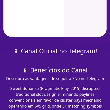
📱 Canal Oficial no Telegram!
📱 Benefícios do Canal
Descubra as vantagens de seguir a 7Nb no Telegram
Sweet Bonanza (Pragmatic Play, 2019) disrupted
traditional slot design eliminando paylines
convencionais em favor de cluster pays mechanic
operando em 6×5 grid, onde 8+ matching symbols