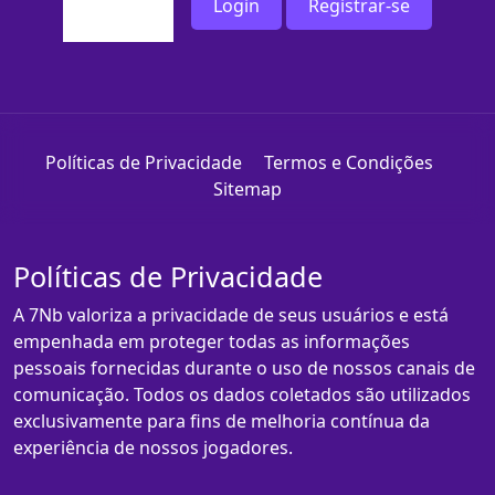
Login
Registrar-se
Políticas de Privacidade
Termos e Condições
Sitemap
Políticas de Privacidade
A 7Nb valoriza a privacidade de seus usuários e está
empenhada em proteger todas as informações
pessoais fornecidas durante o uso de nossos canais de
comunicação. Todos os dados coletados são utilizados
exclusivamente para fins de melhoria contínua da
experiência de nossos jogadores.