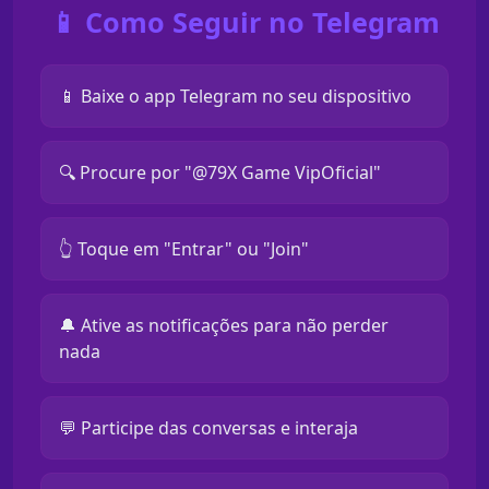
📱 Como Seguir no Telegram
📱 Baixe o app Telegram no seu dispositivo
🔍 Procure por "@79X Game VipOficial"
👆 Toque em "Entrar" ou "Join"
🔔 Ative as notificações para não perder
nada
💬 Participe das conversas e interaja