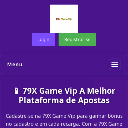
Login
Registrar-se
Menu
📱 79X Game Vip A Melhor
Plataforma de Apostas
Cadastre-se na 79X Game Vip para ganhar bônus
no cadastro e em cada recarga. Com a 79X Game