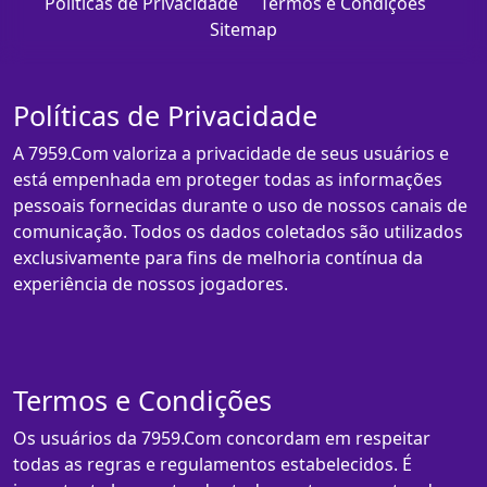
Políticas de Privacidade
Termos e Condições
Sitemap
Políticas de Privacidade
A 7959.Com valoriza a privacidade de seus usuários e
está empenhada em proteger todas as informações
pessoais fornecidas durante o uso de nossos canais de
comunicação. Todos os dados coletados são utilizados
exclusivamente para fins de melhoria contínua da
experiência de nossos jogadores.
Termos e Condições
Os usuários da 7959.Com concordam em respeitar
todas as regras e regulamentos estabelecidos. É