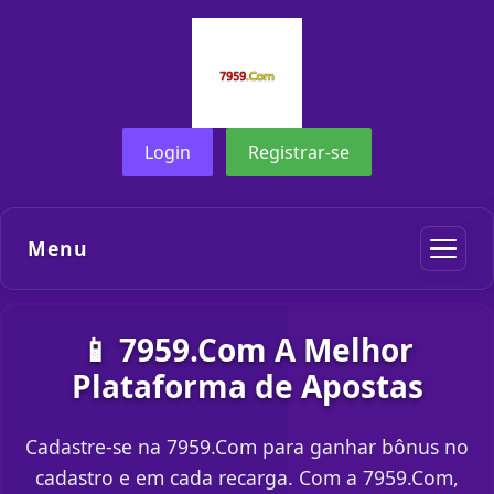
Login
Registrar-se
Menu
📱 7959.Com A Melhor
Plataforma de Apostas
Cadastre-se na 7959.Com para ganhar bônus no
cadastro e em cada recarga. Com a 7959.Com,