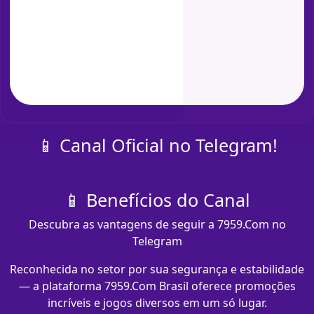
📱 Canal Oficial no Telegram!
📱 Benefícios do Canal
Descubra as vantagens de seguir a 7959.Com no
Telegram
Reconhecida no setor por sua segurança e estabilidade
— a plataforma 7959.Com Brasil oferece promoções
incríveis e jogos diversos em um só lugar.