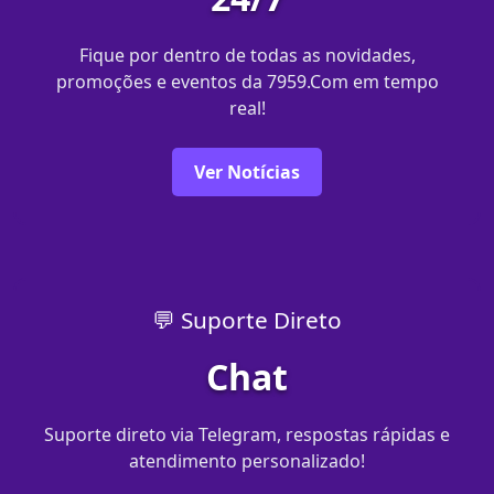
Fique por dentro de todas as novidades,
promoções e eventos da 7959.Com em tempo
real!
Ver Notícias
💬 Suporte Direto
Chat
Suporte direto via Telegram, respostas rápidas e
atendimento personalizado!