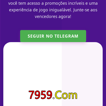
você tem acesso a promoções incríveis e uma
experiência de jogo inigualável. Junte-se aos
vencedores agora!
SEGUIR NO TELEGRAM