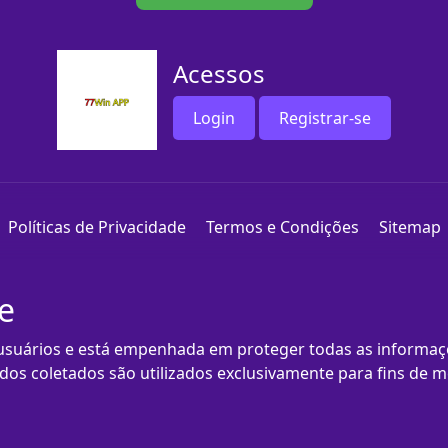
Acessos
Login
Registrar-se
Políticas de Privacidade
Termos e Condições
Sitemap
de
 usuários e está empenhada em proteger todas as informaç
os coletados são utilizados exclusivamente para fins de m