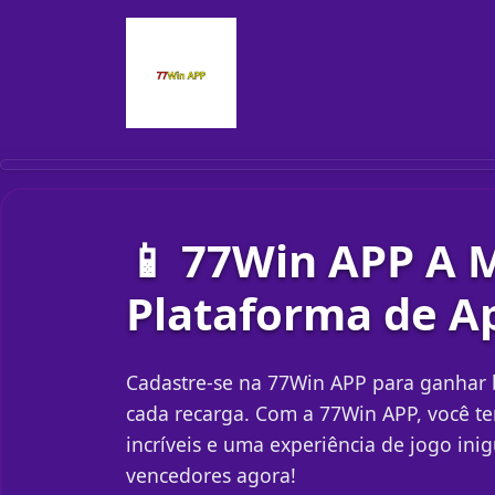
📱 77Win APP A 
Plataforma de A
Cadastre-se na 77Win APP para ganhar 
cada recarga. Com a 77Win APP, você t
incríveis e uma experiência de jogo inig
vencedores agora!