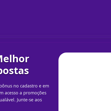
Melhor
postas
bônus no cadastro e em
em acesso a promoções
ualável. Junte-se aos