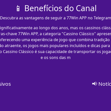
📱 Benefícios do Canal
Descubra as vantagens de seguir a 77Win APP no Telegra
significativamente ao longo dos anos, mas os cassinos cláss
ras-chave 77Win APP, a categoria "Cassino Clássico" apres
 oferecendo uma experiência de jogo que combina tradição
tão atraente, os jogos mais populares incluídos e dicas pa
Cassino Clássico é sua capacidade de transportar os joga
e os sons das m
sivos
📢 Notí