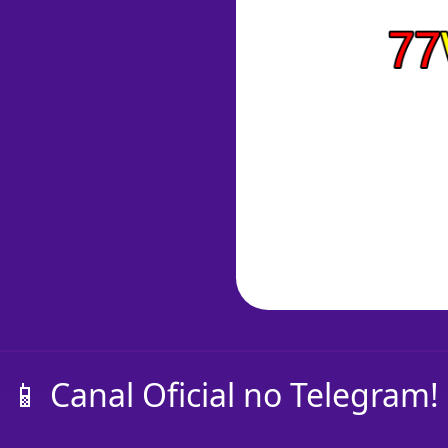
📱 Canal Oficial no Telegram!