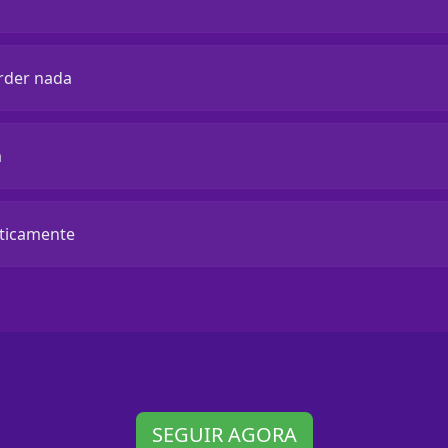
erder nada
a
aticamente
SEGUIR AGORA