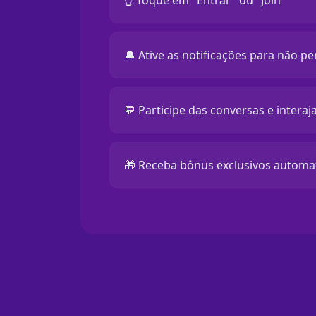
👆 Toque em "Entrar" ou "Join"
🔔 Ative as notificações para não p
💬 Participe das conversas e interaj
🎁 Receba bônus exclusivos autom