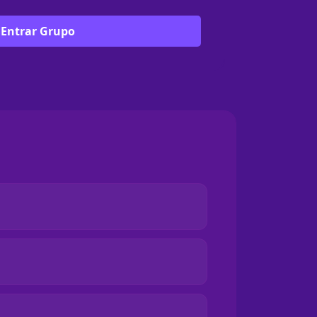
Entrar Grupo