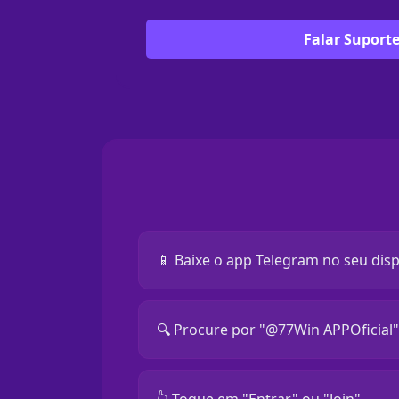
Falar Suport
📱 Baixe o app Telegram no seu disp
🔍 Procure por "@77Win APPOficial"