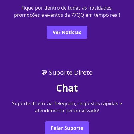
Fique por dentro de todas as novidades,
promoções e eventos da 77QQ em tempo real!
Ver Notícias
💬 Suporte Direto
Chat
Suporte direto via Telegram, respostas rápidas e
atendimento personalizado!
Falar Suporte