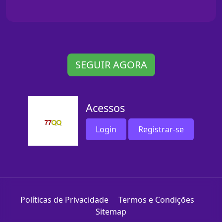
SEGUIR AGORA
Acessos
Login
Registrar-se
Políticas de Privacidade
Termos e Condições
Sitemap