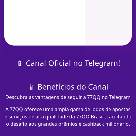
📱 Canal Oficial no Telegram!
📱 Benefícios do Canal
Descubra as vantagens de seguir a 77QQ no Telegram
A 77QQ oferece uma ampla gama de jogos de apostas
e serviços de alta qualidade da 77QQ Brasil , facilitando
o desafio aos grandes prêmios e cashback milionário.