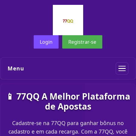
Login
Registrar-se
Menu
📱 77QQ A Melhor Plataforma
de Apostas
Cadastre-se na 77QQ para ganhar bônus no
cadastro e em cada recarga. Com a 77QQ, você