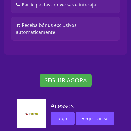
💬 Participe das conversas e interaja
🎁 Receba bônus exclusivos
automaticamente
SEGUIR AGORA
Acessos
Login
Registrar-se