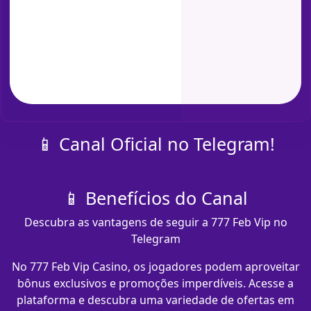
📱 Canal Oficial no Telegram!
📱 Benefícios do Canal
Descubra as vantagens de seguir a 777 Feb Vip no
Telegram
No 777 Feb Vip Casino, os jogadores podem aproveitar
bônus exclusivos e promoções imperdíveis. Acesse a
plataforma e descubra uma variedade de ofertas em