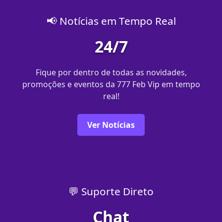
📢 Notícias em Tempo Real
24/7
Fique por dentro de todas as novidades,
promoções e eventos da 777 Feb Vip em tempo
real!
Ver Notícias
💬 Suporte Direto
Chat