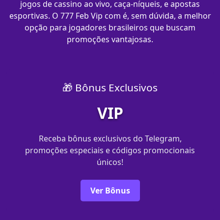
jogos de cassino ao vivo, caça-níqueis, e apostas
esportivas. O 777 Feb Vip com​ é, sem dúvida, a melhor
opção para jogadores brasileiros que buscam
promoções vantajosas.
🎁 Bônus Exclusivos
VIP
Receba bônus exclusivos do Telegram,
promoções especiais e códigos promocionais
únicos!
Ver Bônus