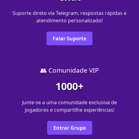
Suporte direto via Telegram, respostas rápidas e
atendimento personalizado!
Falar Suporte
👥 Comunidade VIP
1000+
Junte-se a uma comunidade exclusiva de
jogadores e compartilhe experiências!
Entrar Grupo