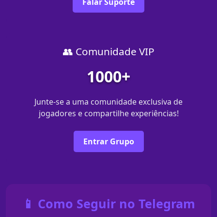
Falar Suporte
👥 Comunidade VIP
1000+
Junte-se a uma comunidade exclusiva de
jogadores e compartilhe experiências!
Entrar Grupo
📱 Como Seguir no Telegram