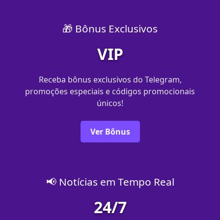
🎁 Bônus Exclusivos
VIP
Receba bônus exclusivos do Telegram,
promoções especiais e códigos promocionais
únicos!
Ver Bônus
📢 Notícias em Tempo Real
24/7