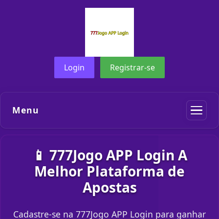
Login
Registrar-se
Menu
📱 777Jogo APP Login A
Melhor Plataforma de
Apostas
Cadastre-se na 777Jogo APP Login para ganhar