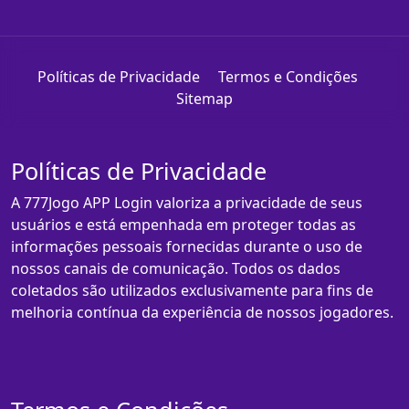
Políticas de Privacidade
Termos e Condições
Sitemap
Políticas de Privacidade
A 777Jogo APP Login valoriza a privacidade de seus
usuários e está empenhada em proteger todas as
informações pessoais fornecidas durante o uso de
nossos canais de comunicação. Todos os dados
coletados são utilizados exclusivamente para fins de
melhoria contínua da experiência de nossos jogadores.