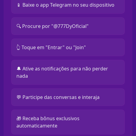
📱 Baixe o app Telegram no seu dispositivo
🔍 Procure por "@777DyOficial"
👆 Toque em "Entrar" ou "Join"
🔔 Ative as notificações para não perder
nada
💬 Participe das conversas e interaja
🎁 Receba bônus exclusivos
automaticamente