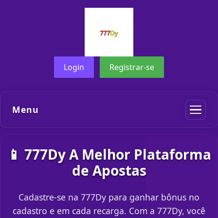
Login
Registrar-se
Menu
📱 777Dy A Melhor Plataforma
de Apostas
Cadastre-se na 777Dy para ganhar bônus no
cadastro e em cada recarga. Com a 777Dy, você