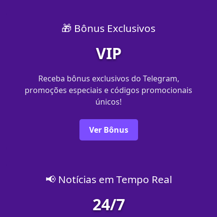
🎁 Bônus Exclusivos
VIP
Receba bônus exclusivos do Telegram,
promoções especiais e códigos promocionais
únicos!
Ver Bônus
📢 Notícias em Tempo Real
24/7