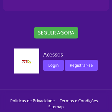
SEGUIR AGORA
Acessos
Login
Registrar-se
Políticas de Privacidade
Termos e Condições
Sitemap