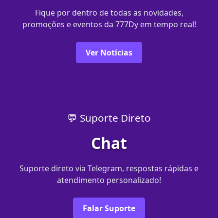
Fique por dentro de todas as novidades,
promoções e eventos da 777Dy em tempo real!
Ver Notícias
💬 Suporte Direto
Chat
Suporte direto via Telegram, respostas rápidas e
atendimento personalizado!
Falar Suporte