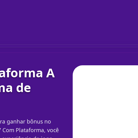
taforma A
ma de
ara ganhar bônus no
7 Com Plataforma, você