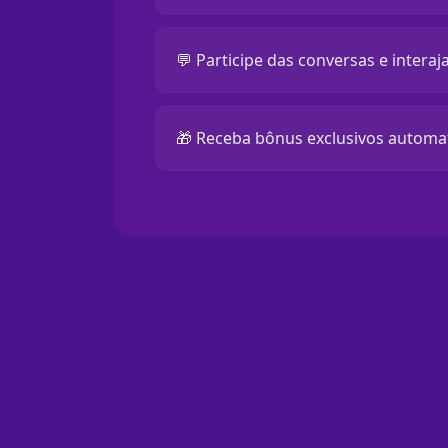
💬 Participe das conversas e interaj
🎁 Receba bônus exclusivos autom