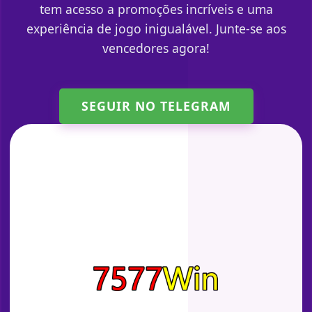
tem acesso a promoções incríveis e uma
experiência de jogo inigualável. Junte-se aos
vencedores agora!
SEGUIR NO TELEGRAM