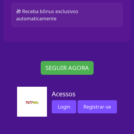
🎁 Receba bônus exclusivos
automaticamente
SEGUIR AGORA
Acessos
Login
Registrar-se