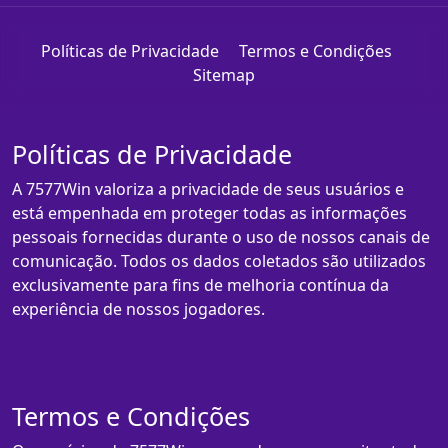
Políticas de Privacidade
Termos e Condições
Sitemap
Políticas de Privacidade
A 7577Win valoriza a privacidade de seus usuários e
está empenhada em proteger todas as informações
pessoais fornecidas durante o uso de nossos canais de
comunicação. Todos os dados coletados são utilizados
exclusivamente para fins de melhoria contínua da
experiência de nossos jogadores.
Termos e Condições