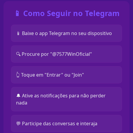
📱 Como Seguir no Telegram
📱 Baixe o app Telegram no seu dispositivo
🔍 Procure por "@7577WinOficial"
👆 Toque em "Entrar" ou "Join"
🔔 Ative as notificações para não perder
nada
💬 Participe das conversas e interaja