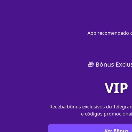
App recomendado da 
🎁 Bônus Exclu
VIP
Receba bônus exclusivos do Telegra
e códigos promocionai
Ver Bônus