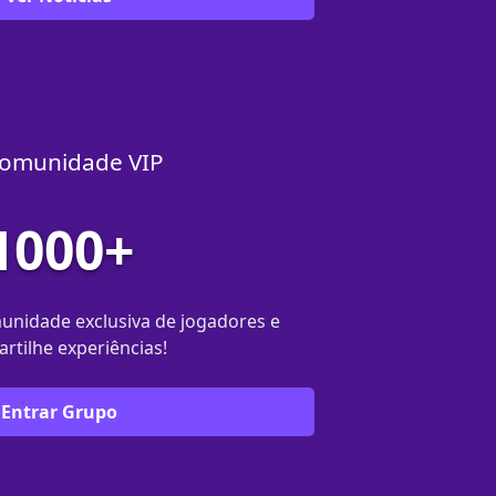
Comunidade VIP
1000+
unidade exclusiva de jogadores e
rtilhe experiências!
Entrar Grupo