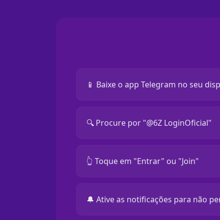
📱 Baixe o app Telegram no seu disp
🔍 Procure por "@6Z LoginOficial"
👆 Toque em "Entrar" ou "Join"
🔔 Ative as notificações para não p