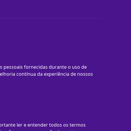
s pessoais fornecidas durante o uso de
elhoria contínua da experiência de nossos
ortante ler e entender todos os termos