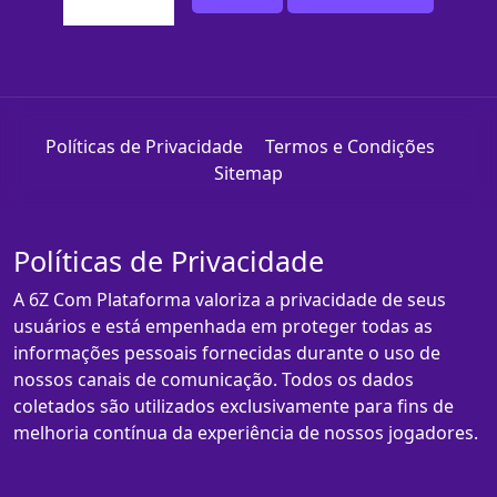
Políticas de Privacidade
Termos e Condições
Sitemap
Políticas de Privacidade
A 6Z Com Plataforma valoriza a privacidade de seus
usuários e está empenhada em proteger todas as
informações pessoais fornecidas durante o uso de
nossos canais de comunicação. Todos os dados
coletados são utilizados exclusivamente para fins de
melhoria contínua da experiência de nossos jogadores.