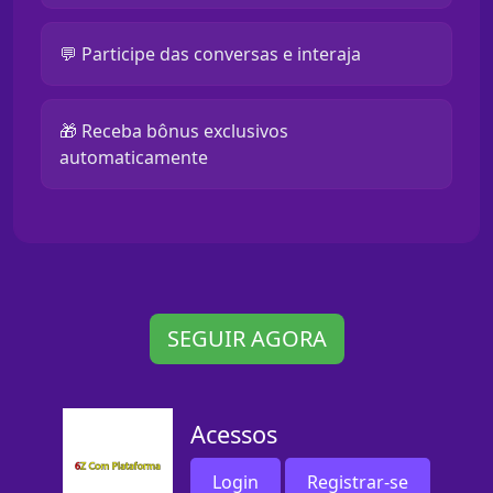
💬 Participe das conversas e interaja
🎁 Receba bônus exclusivos
automaticamente
SEGUIR AGORA
Acessos
Login
Registrar-se