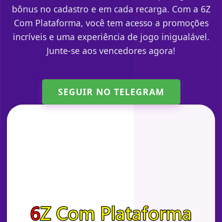
bônus no cadastro e em cada recarga. Com a 6Z
Com Plataforma, você tem acesso a promoções
incríveis e uma experiência de jogo inigualável.
Junte-se aos vencedores agora!
SEGUIR NO TELEGRAM