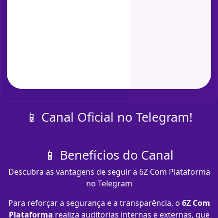
📱 Canal Oficial no Telegram!
📱 Benefícios do Canal
Descubra as vantagens de seguir a 6Z Com Plataforma
no Telegram
Para reforçar a segurança e a transparência, o
6Z Com
Plataforma
realiza auditorias internas e externas, que