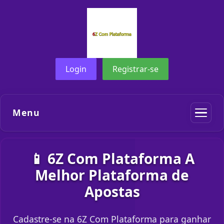
Login
Registrar-se
Menu
📱 6Z Com Plataforma A
Melhor Plataforma de
Apostas
Cadastre-se na 6Z Com Plataforma para ganhar