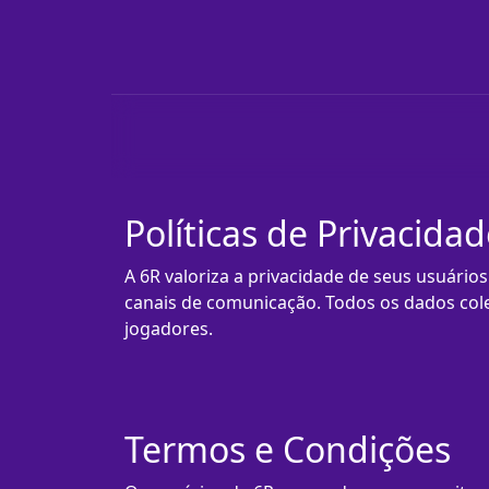
Políticas de Privacida
A 6R valoriza a privacidade de seus usuári
canais de comunicação. Todos os dados cole
jogadores.
Termos e Condições