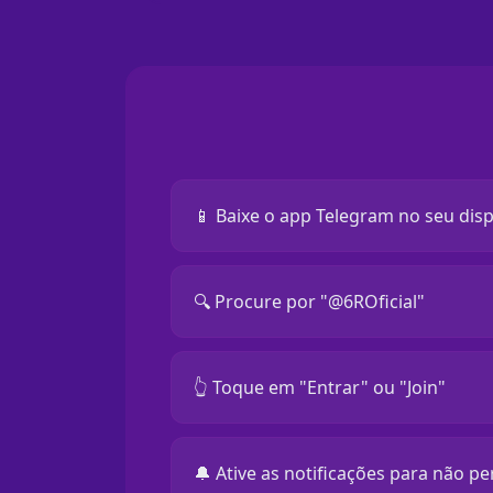
📱 Baixe o app Telegram no seu disp
🔍 Procure por "@6ROficial"
👆 Toque em "Entrar" ou "Join"
🔔 Ative as notificações para não p