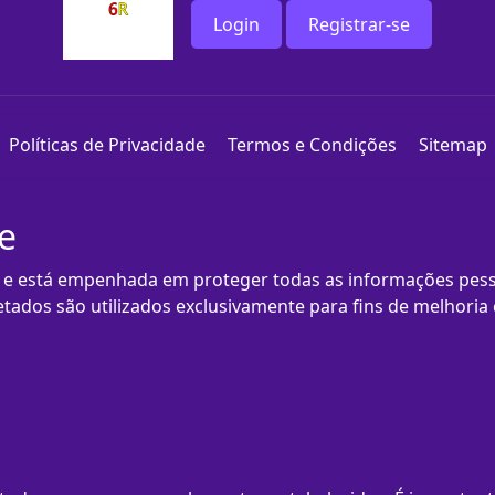
Login
Registrar-se
Políticas de Privacidade
Termos e Condições
Sitemap
de
os e está empenhada em proteger todas as informações pes
tados são utilizados exclusivamente para fins de melhoria