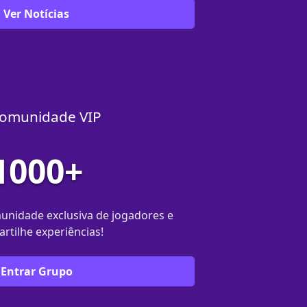
Ver Notícias
Comunidade VIP
1000+
unidade exclusiva de jogadores e
rtilhe experiências!
Entrar Grupo