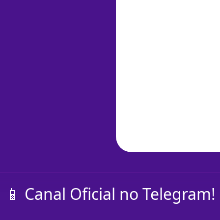
📱 Canal Oficial no Telegram!