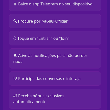
📱 Baixe o app Telegram no seu dispositivo
🔍 Procure por "@688FOficial"
👆 Toque em "Entrar" ou "Join"
🔔 Ative as notificações para não perder
nada
💬 Participe das conversas e interaja
🎁 Receba bônus exclusivos
automaticamente