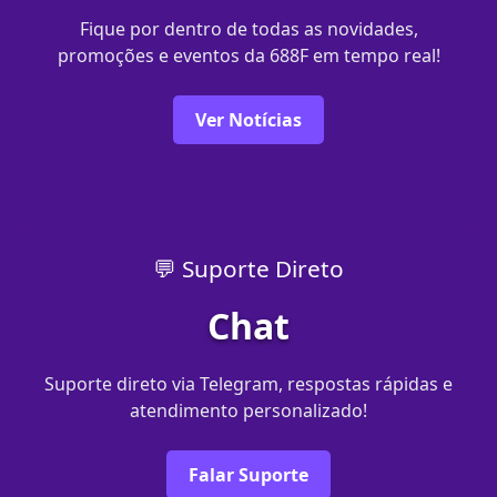
Fique por dentro de todas as novidades,
promoções e eventos da 688F em tempo real!
Ver Notícias
💬 Suporte Direto
Chat
Suporte direto via Telegram, respostas rápidas e
atendimento personalizado!
Falar Suporte