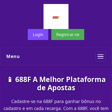
Login
Registrar-se
Menu
📱 688F A Melhor Plataforma
de Apostas
Cadastre-se na 688F para ganhar bônus no
cadastro e em cada recarga. Com a 688F, você tem