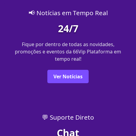
📢 Notícias em Tempo Real
24/7
Fique por dentro de todas as novidades,
promoções e eventos da 66Vip Plataforma em
tempo real!
Ver Notícias
💬 Suporte Direto
Chat