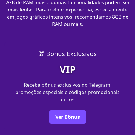
2GB de RAM, mas algumas funcionalidades podem ser
mais lentas. Para melhor experiência, especialmente
em jogos gráficos intensivos, recomendamos 8GB de
RAM ou mais.
🎁 Bônus Exclusivos
VIP
Receba bônus exclusivos do Telegram,
promoções especiais e códigos promocionais
únicos!
Ver Bônus