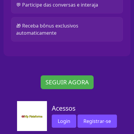
💬 Participe das conversas e interaja
🎁 Receba bônus exclusivos
automaticamente
SEGUIR AGORA
Acessos
Login
Registrar-se