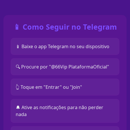
📱 Como Seguir no Telegram
📱 Baixe o app Telegram no seu dispositivo
🔍 Procure por "@66Vip PlataformaOficial"
👆 Toque em "Entrar" ou "Join"
🔔 Ative as notificações para não perder
nada