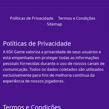
Políticas de Privacidade
Termos e Condições
Sitemap
Políticas de Privacidade
A 65X Game valoriza a privacidade de seus usuários e
está empenhada em proteger todas as informações
pessoais fornecidas durante o uso de nossos canais de
comunicação. Todos os dados coletados são utilizados
exclusivamente para fins de melhoria contínua da
experiência de nossos jogadores.
Termos e Condições