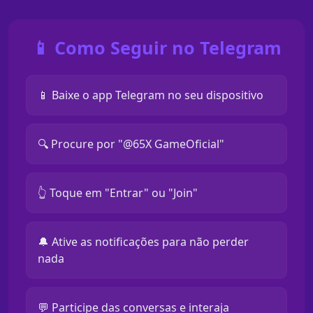
📱 Como Seguir no Telegram
📱 Baixe o app Telegram no seu dispositivo
🔍 Procure por "@65X GameOficial"
👆 Toque em "Entrar" ou "Join"
🔔 Ative as notificações para não perder
nada
💬 Participe das conversas e interaja