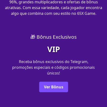
96%, grandes multiplicadores e ofertas de bônus
atrativas. Com essa variedade, cada jogador encontra
algo que combina com seu estilo no 65X Game.
🎁 Bônus Exclusivos
VIP
Receba bônus exclusivos do Telegram,
promoções especiais e códigos promocionais
únicos!
Ver Bônus