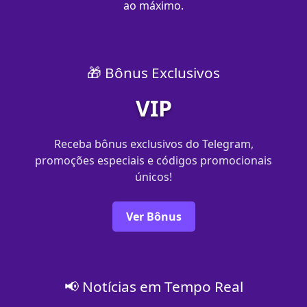
ao máximo.
🎁 Bônus Exclusivos
VIP
Receba bônus exclusivos do Telegram,
promoções especiais e códigos promocionais
únicos!
Ver Bônus
📢 Notícias em Tempo Real