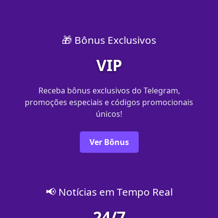
🎁 Bônus Exclusivos
VIP
Receba bônus exclusivos do Telegram,
promoções especiais e códigos promocionais
únicos!
Ver Bônus
📢 Notícias em Tempo Real
24/7