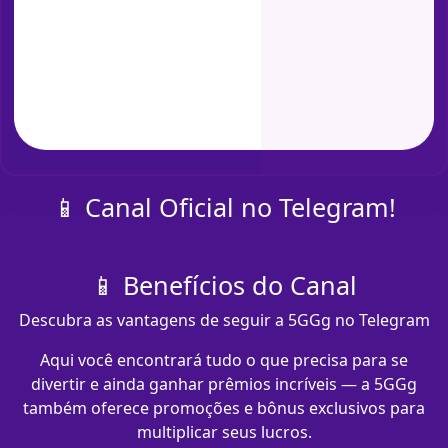
📱 Canal Oficial no Telegram!
📱 Benefícios do Canal
Descubra as vantagens de seguir a 5GGg no Telegram
Aqui você encontrará tudo o que precisa para se
divertir e ainda ganhar prêmios incríveis — a 5GGg
também oferece promoções e bônus exclusivos para
multiplicar seus lucros.