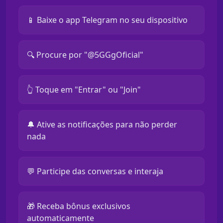
📱 Baixe o app Telegram no seu dispositivo
🔍 Procure por "@5GGgOficial"
👆 Toque em "Entrar" ou "Join"
🔔 Ative as notificações para não perder
nada
💬 Participe das conversas e interaja
🎁 Receba bônus exclusivos
automaticamente