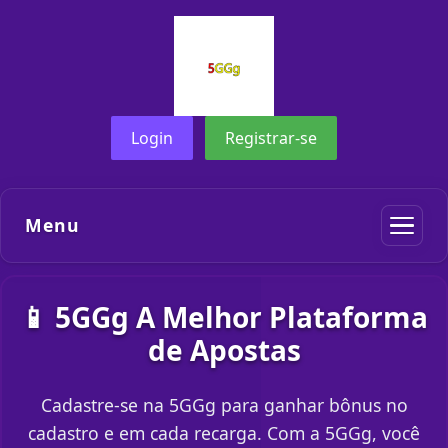
Login
Registrar-se
Menu
📱 5GGg A Melhor Plataforma
de Apostas
Cadastre-se na 5GGg para ganhar bônus no
cadastro e em cada recarga. Com a 5GGg, você