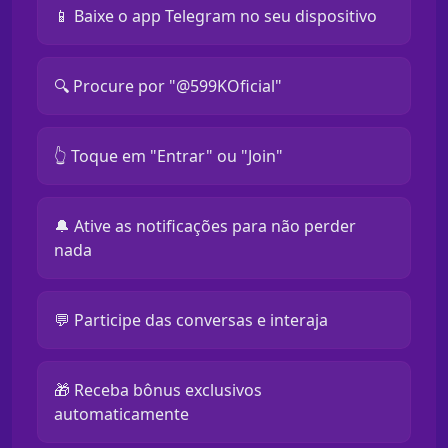
📱 Baixe o app Telegram no seu dispositivo
🔍 Procure por "@599KOficial"
👆 Toque em "Entrar" ou "Join"
🔔 Ative as notificações para não perder
nada
💬 Participe das conversas e interaja
🎁 Receba bônus exclusivos
automaticamente