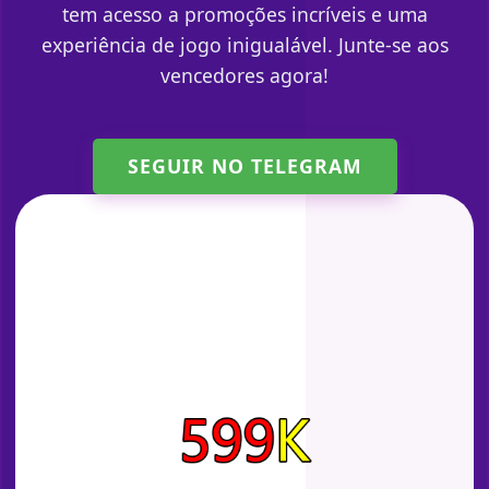
tem acesso a promoções incríveis e uma
experiência de jogo inigualável. Junte-se aos
vencedores agora!
SEGUIR NO TELEGRAM