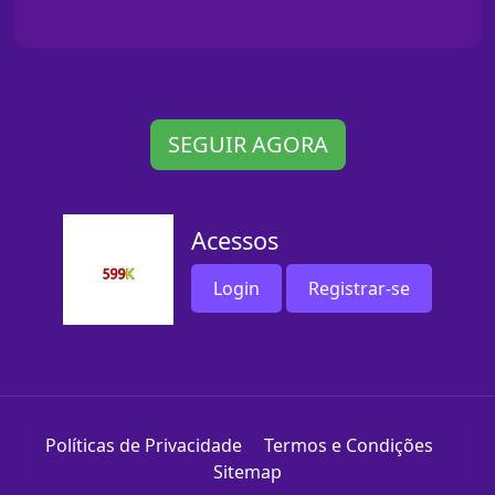
SEGUIR AGORA
Acessos
Login
Registrar-se
Políticas de Privacidade
Termos e Condições
Sitemap