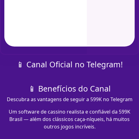
📱 Canal Oficial no Telegram!
📱 Benefícios do Canal
Descubra as vantagens de seguir a 599K no Telegram
Um software de cassino realista e confiável da 599K
Brasil — além dos clássicos caça-níqueis, há muitos
outros jogos incríveis.