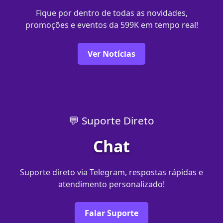
Fique por dentro de todas as novidades,
promoções e eventos da 599K em tempo real!
Ver Notícias
💬 Suporte Direto
Chat
Suporte direto via Telegram, respostas rápidas e
atendimento personalizado!
Falar Suporte