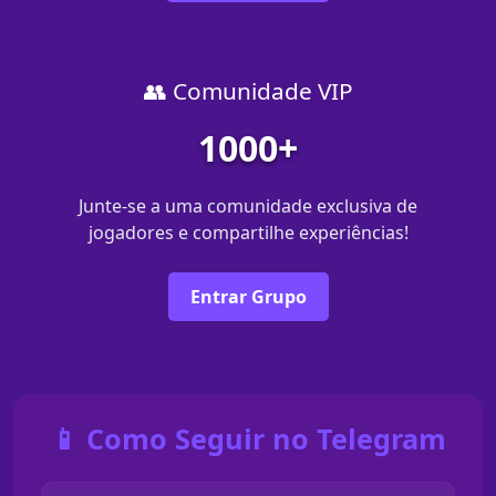
👥 Comunidade VIP
1000+
Junte-se a uma comunidade exclusiva de
jogadores e compartilhe experiências!
Entrar Grupo
📱 Como Seguir no Telegram