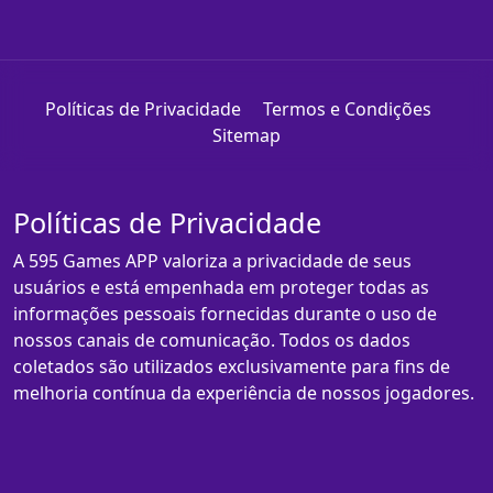
Políticas de Privacidade
Termos e Condições
Sitemap
Políticas de Privacidade
A 595 Games APP valoriza a privacidade de seus
usuários e está empenhada em proteger todas as
informações pessoais fornecidas durante o uso de
nossos canais de comunicação. Todos os dados
coletados são utilizados exclusivamente para fins de
melhoria contínua da experiência de nossos jogadores.