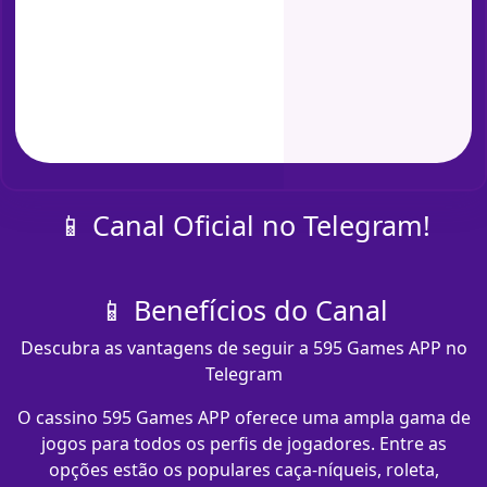
📱 Canal Oficial no Telegram!
📱 Benefícios do Canal
Descubra as vantagens de seguir a 595 Games APP no
Telegram
O cassino 595 Games APP oferece uma ampla gama de
jogos para todos os perfis de jogadores. Entre as
opções estão os populares caça-níqueis, roleta,