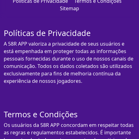
Políticas de Privacidade
Termos e Condições
Sitemap
Políticas de Privacidade
A 58R APP valoriza a privacidade de seus usuários e
está empenhada em proteger todas as informações
pessoais fornecidas durante o uso de nossos canais de
comunicação. Todos os dados coletados são utilizados
exclusivamente para fins de melhoria contínua da
experiência de nossos jogadores.
Termos e Condições
Os usuários da 58R APP concordam em respeitar todas
as regras e regulamentos estabelecidos. É importante