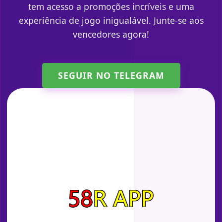
tem acesso a promoções incríveis e uma
experiência de jogo inigualável. Junte-se aos
vencedores agora!
SEGUIR NO TELEGRAM