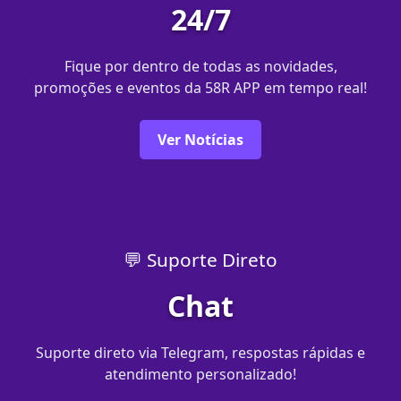
24/7
Fique por dentro de todas as novidades,
promoções e eventos da 58R APP em tempo real!
Ver Notícias
💬 Suporte Direto
Chat
Suporte direto via Telegram, respostas rápidas e
atendimento personalizado!