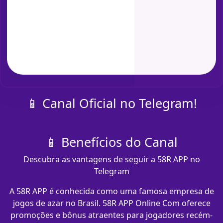
📱 Canal Oficial no Telegram!
📱 Benefícios do Canal
Descubra as vantagens de seguir a 58R APP no
Telegram
A 58R APP é conhecida como uma famosa empresa de
jogos de azar no Brasil. 58R APP Online Com oferece
promoções e bônus atraentes para jogadores recém-