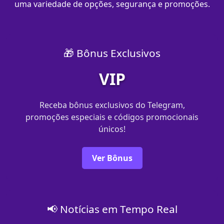
uma variedade de opções, segurança e promoções.
🎁 Bônus Exclusivos
VIP
Receba bônus exclusivos do Telegram,
promoções especiais e códigos promocionais
únicos!
Ver Bônus
📢 Notícias em Tempo Real