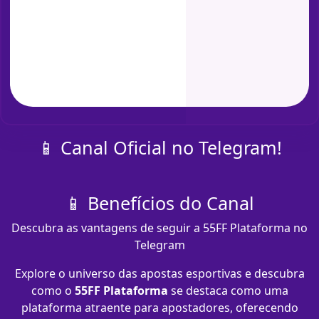
📱 Canal Oficial no Telegram!
📱 Benefícios do Canal
Descubra as vantagens de seguir a 55FF Plataforma no
Telegram
Explore o universo das apostas esportivas e descubra
como o
55FF Plataforma
se destaca como uma
plataforma atraente para apostadores, oferecendo