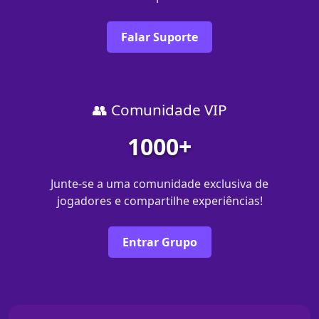
Falar Suporte
👥 Comunidade VIP
1000+
Junte-se a uma comunidade exclusiva de
jogadores e compartilhe experiências!
Entrar Grupo