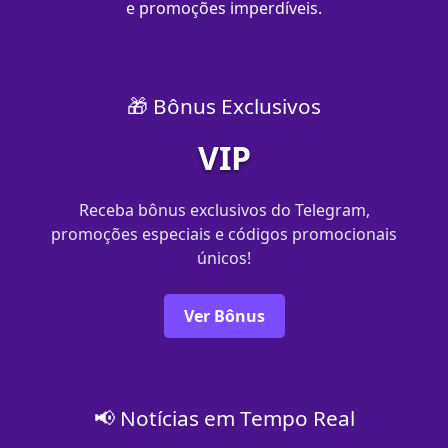
e promoções imperdíveis.
🎁 Bônus Exclusivos
VIP
Receba bônus exclusivos do Telegram,
promoções especiais e códigos promocionais
únicos!
Ver Bônus
📢 Notícias em Tempo Real