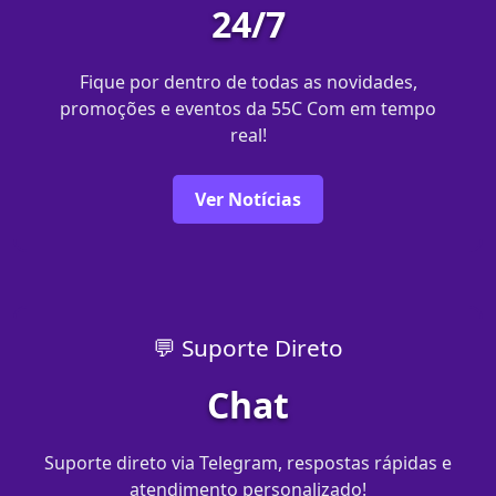
24/7
Fique por dentro de todas as novidades,
promoções e eventos da 55C Com em tempo
real!
Ver Notícias
💬 Suporte Direto
Chat
Suporte direto via Telegram, respostas rápidas e
atendimento personalizado!