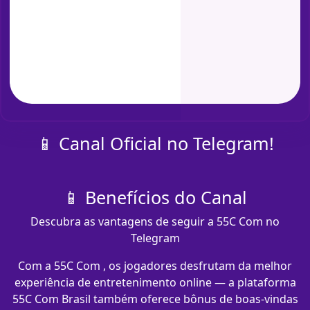
📱 Canal Oficial no Telegram!
📱 Benefícios do Canal
Descubra as vantagens de seguir a 55C Com no
Telegram
Com a 55C Com , os jogadores desfrutam da melhor
experiência de entretenimento online — a plataforma
55C Com Brasil também oferece bônus de boas-vindas