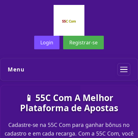
Login
Registrar-se
Menu
📱 55C Com A Melhor
Plataforma de Apostas
Cadastre-se na 55C Com para ganhar bônus no
cadastro e em cada recarga. Com a 55C Com, você