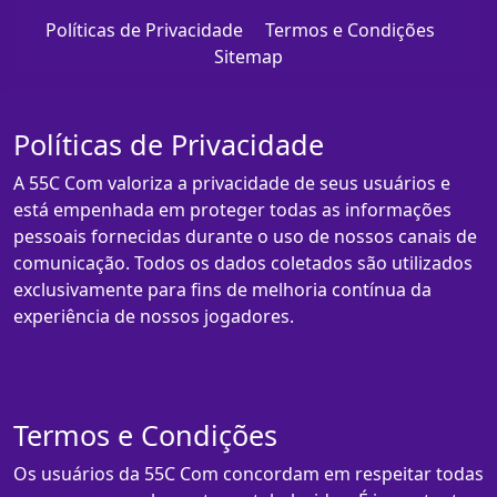
Políticas de Privacidade
Termos e Condições
Sitemap
Políticas de Privacidade
A 55C Com valoriza a privacidade de seus usuários e
está empenhada em proteger todas as informações
pessoais fornecidas durante o uso de nossos canais de
comunicação. Todos os dados coletados são utilizados
exclusivamente para fins de melhoria contínua da
experiência de nossos jogadores.
Termos e Condições
Os usuários da 55C Com concordam em respeitar todas