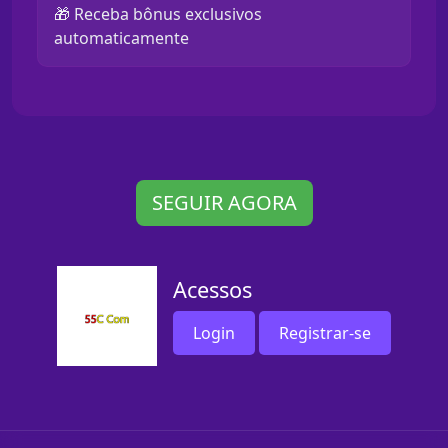
🎁 Receba bônus exclusivos
automaticamente
SEGUIR AGORA
Acessos
Login
Registrar-se