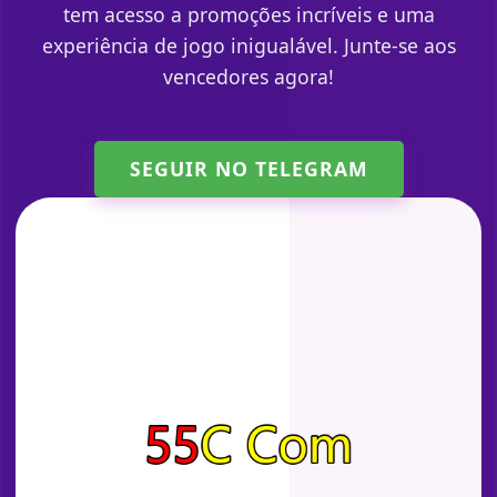
tem acesso a promoções incríveis e uma
experiência de jogo inigualável. Junte-se aos
vencedores agora!
SEGUIR NO TELEGRAM