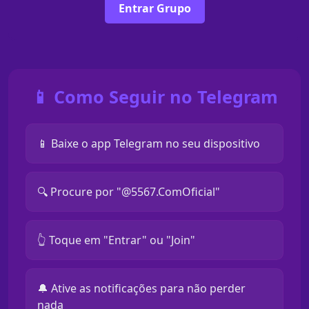
Entrar Grupo
📱 Como Seguir no Telegram
📱 Baixe o app Telegram no seu dispositivo
🔍 Procure por "@5567.ComOficial"
👆 Toque em "Entrar" ou "Join"
🔔 Ative as notificações para não perder
nada