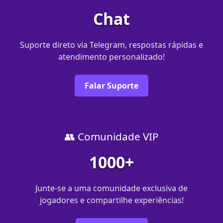
Chat
Suporte direto via Telegram, respostas rápidas e
atendimento personalizado!
Falar Suporte
👥 Comunidade VIP
1000+
Junte-se a uma comunidade exclusiva de
jogadores e compartilhe experiências!