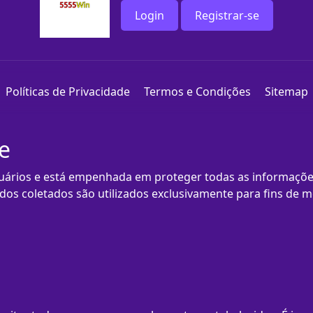
Login
Registrar-se
Políticas de Privacidade
Termos e Condições
Sitemap
de
suários e está empenhada em proteger todas as informaçõe
os coletados são utilizados exclusivamente para fins de m