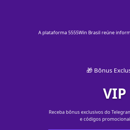
A plataforma 5555Win Brasil reúne infor
🎁 Bônus Exclu
VIP
Receba bônus exclusivos do Telegra
e códigos promocionai