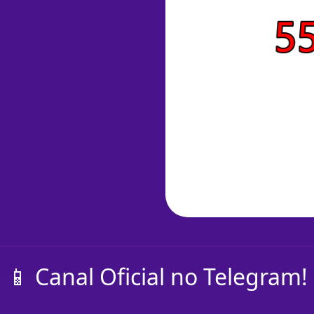
📱 Canal Oficial no Telegram!