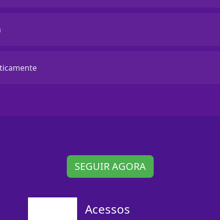
a
aticamente
SEGUIR AGORA
Acessos