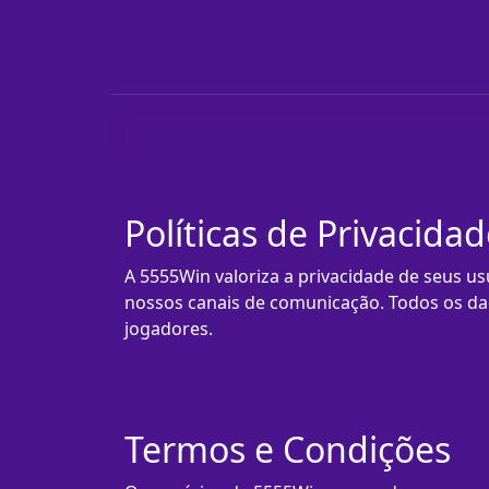
Políticas de Privacida
A 5555Win valoriza a privacidade de seus u
nossos canais de comunicação. Todos os dad
jogadores.
Termos e Condições