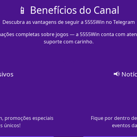
📱 Benefícios do Canal
Descubra as vantagens de seguir a 5555Win no Telegram
mações completas sobre jogos — a 5555Win conta com aten
suporte com carinho.
sivos
📢 Notí
m, promoções especiais
Fique por dentro d
s únicos!
eventos da