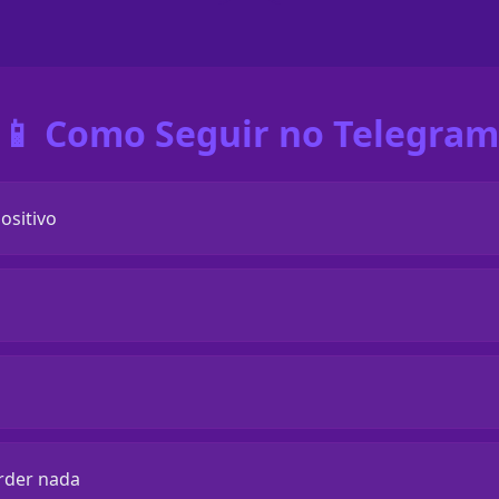
📱 Como Seguir no Telegram
ositivo
erder nada