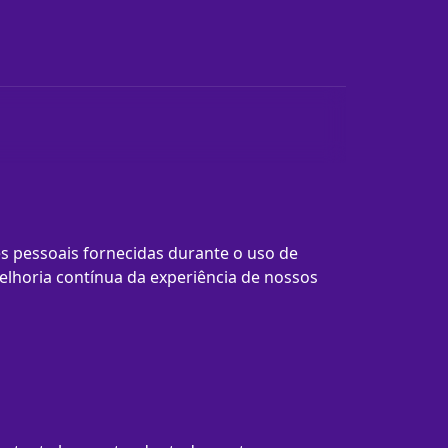
s pessoais fornecidas durante o uso de
elhoria contínua da experiência de nossos