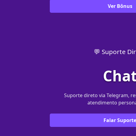
Ver Bônus
💬 Suporte Di
Cha
Suporte direto via Telegram, r
atendimento persona
Falar Suport