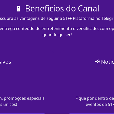
📱 Benefícios do Canal
scubra as vantagens de seguir a 51FF Plataforma no Teleg
 entrega conteúdo de entretenimento diversificado, com op
quando quiser!
sivos
📢 Notí
m, promoções especiais
Fique por dentro d
s únicos!
eventos da 51