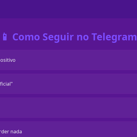
📱 Como Seguir no Telegram
ositivo
icial"
erder nada