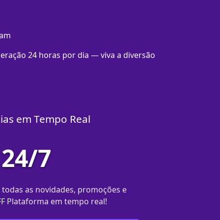
ram
eração 24 horas por dia — viva a diversão
cias em Tempo Real
24/7
e todas as novidades, promoções e
FF Plataforma em tempo real!