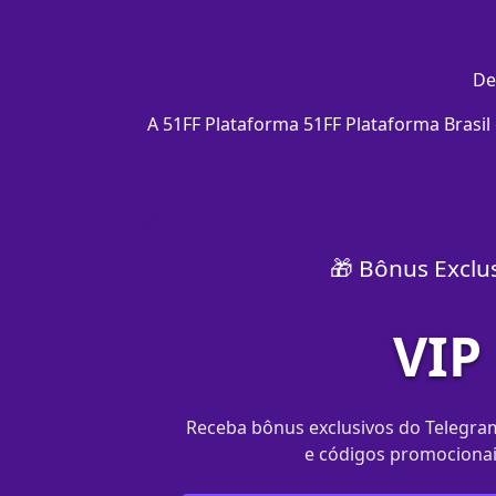
De
A 51FF Plataforma 51FF Plataforma Brasil
🎁 Bônus Exclu
VIP
Receba bônus exclusivos do Telegra
e códigos promocionai