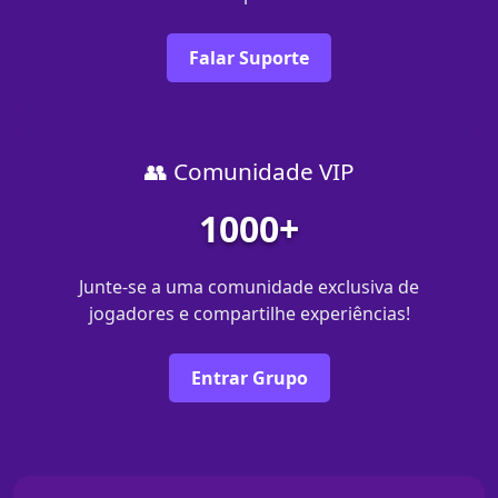
Falar Suporte
👥 Comunidade VIP
1000+
Junte-se a uma comunidade exclusiva de
jogadores e compartilhe experiências!
Entrar Grupo