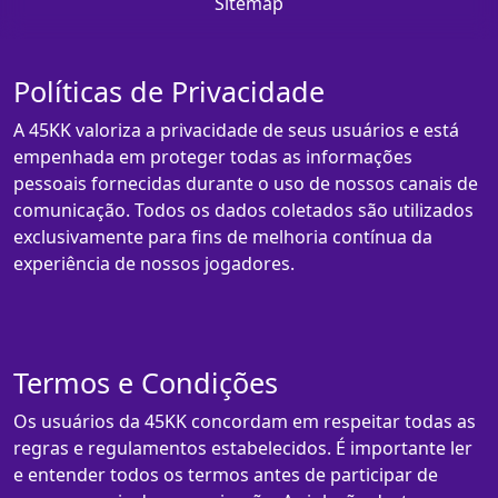
Sitemap
Políticas de Privacidade
A 45KK valoriza a privacidade de seus usuários e está
empenhada em proteger todas as informações
pessoais fornecidas durante o uso de nossos canais de
comunicação. Todos os dados coletados são utilizados
exclusivamente para fins de melhoria contínua da
experiência de nossos jogadores.
Termos e Condições
Os usuários da 45KK concordam em respeitar todas as
regras e regulamentos estabelecidos. É importante ler
e entender todos os termos antes de participar de