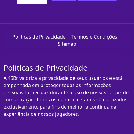
Políticas de Privacidade
Termos e Condições
Sitemap
Políticas de Privacidade
A 45Br valoriza a privacidade de seus usuários e está
empenhada em proteger todas as informações
pessoais fornecidas durante o uso de nossos canais de
comunicação. Todos os dados coletados são utilizados
exclusivamente para fins de melhoria contínua da
experiência de nossos jogadores.