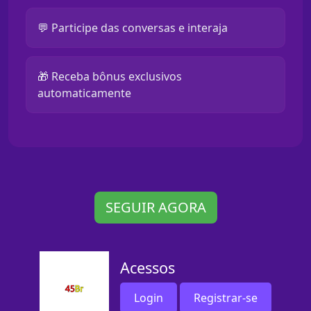
💬 Participe das conversas e interaja
🎁 Receba bônus exclusivos
automaticamente
SEGUIR AGORA
Acessos
Login
Registrar-se