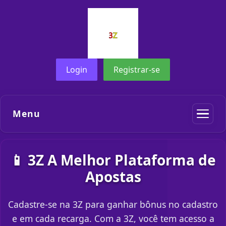
Login
Registrar-se
Menu
📱 3Z A Melhor Plataforma de
Apostas
Cadastre-se na 3Z para ganhar bônus no cadastro
e em cada recarga. Com a 3Z, você tem acesso a