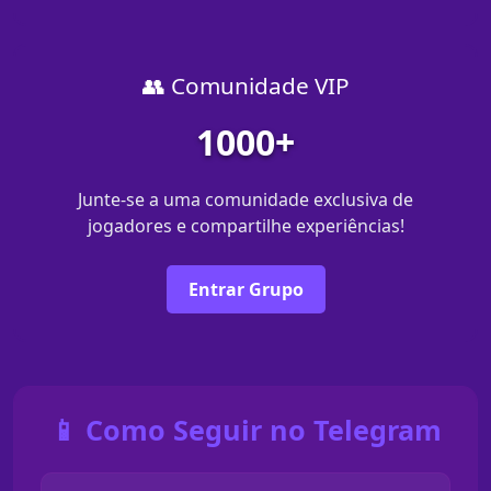
👥 Comunidade VIP
1000+
Junte-se a uma comunidade exclusiva de
jogadores e compartilhe experiências!
Entrar Grupo
📱 Como Seguir no Telegram