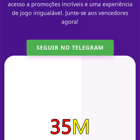
acesso a promoções incríveis e uma experiência
de jogo inigualável. Junte-se aos vencedores
agora!
SEGUIR NO TELEGRAM