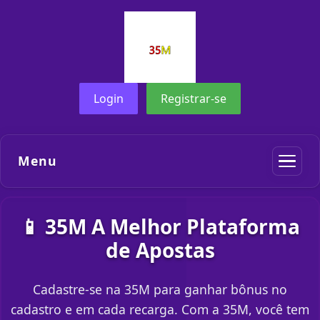
Login
Registrar-se
Menu
📱 35M A Melhor Plataforma
de Apostas
Cadastre-se na 35M para ganhar bônus no
cadastro e em cada recarga. Com a 35M, você tem