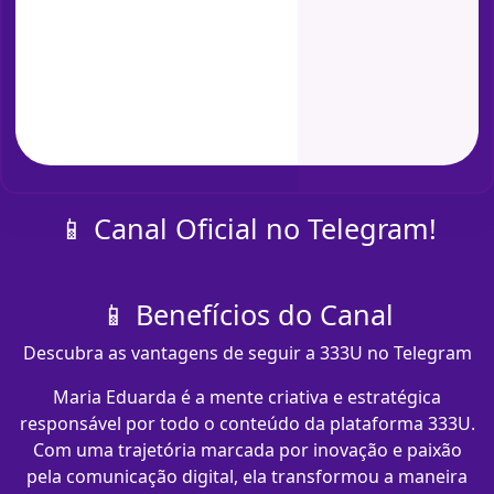
📱 Canal Oficial no Telegram!
📱 Benefícios do Canal
Descubra as vantagens de seguir a 333U no Telegram
Maria Eduarda é a mente criativa e estratégica
responsável por todo o conteúdo da plataforma 333U.
Com uma trajetória marcada por inovação e paixão
pela comunicação digital, ela transformou a maneira