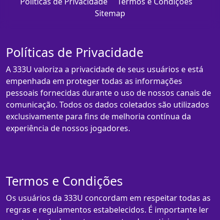
Políticas de Privacidade
Termos e Condições
Sitemap
Políticas de Privacidade
A 333U valoriza a privacidade de seus usuários e está
empenhada em proteger todas as informações
pessoais fornecidas durante o uso de nossos canais de
comunicação. Todos os dados coletados são utilizados
exclusivamente para fins de melhoria contínua da
experiência de nossos jogadores.
Termos e Condições
Os usuários da 333U concordam em respeitar todas as
regras e regulamentos estabelecidos. É importante ler