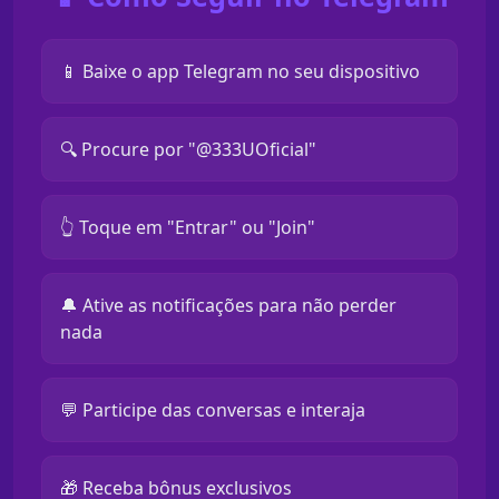
📱 Baixe o app Telegram no seu dispositivo
🔍 Procure por "@333UOficial"
👆 Toque em "Entrar" ou "Join"
🔔 Ative as notificações para não perder
nada
💬 Participe das conversas e interaja
🎁 Receba bônus exclusivos