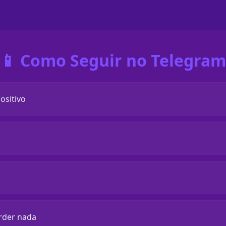
📱 Como Seguir no Telegram
ositivo
erder nada