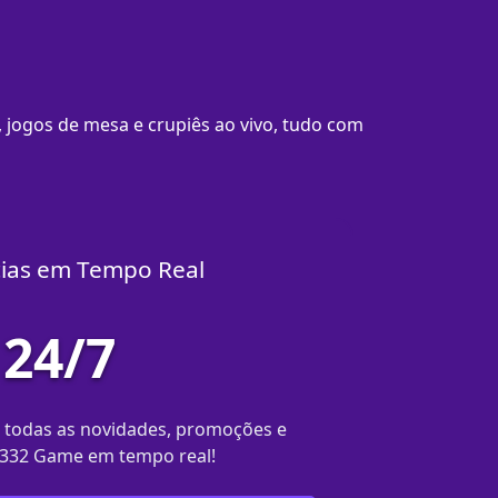
 jogos de mesa e crupiês ao vivo, tudo com
cias em Tempo Real
24/7
e todas as novidades, promoções e
 332 Game em tempo real!