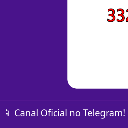
📱 Canal Oficial no Telegram!