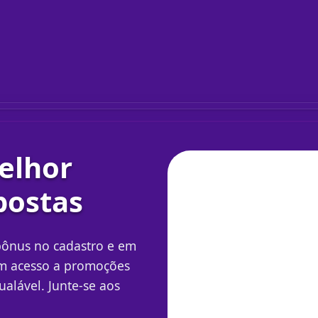
elhor
postas
bônus no cadastro e em
em acesso a promoções
ualável. Junte-se aos