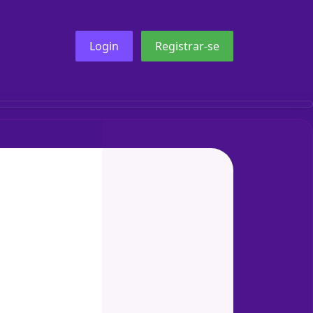
Login
Registrar-se