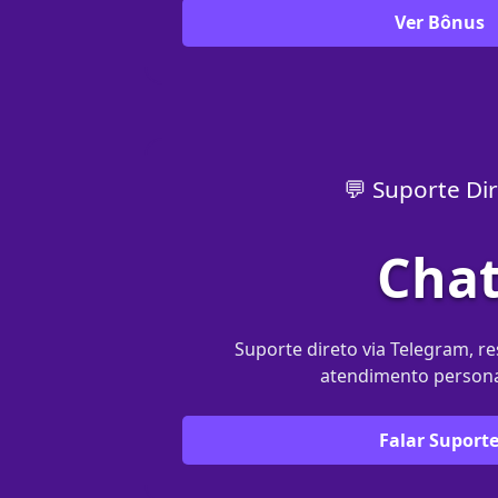
Ver Bônus
💬 Suporte Di
Cha
Suporte direto via Telegram, r
atendimento persona
Falar Suport