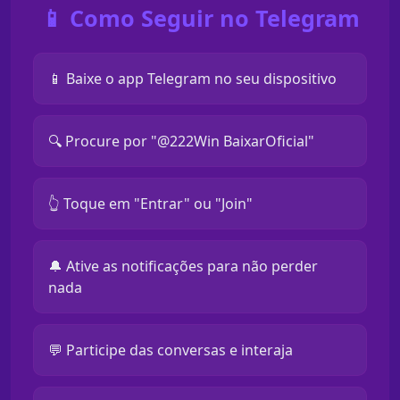
📱 Como Seguir no Telegram
📱 Baixe o app Telegram no seu dispositivo
🔍 Procure por "@222Win BaixarOficial"
👆 Toque em "Entrar" ou "Join"
🔔 Ative as notificações para não perder
nada
💬 Participe das conversas e interaja