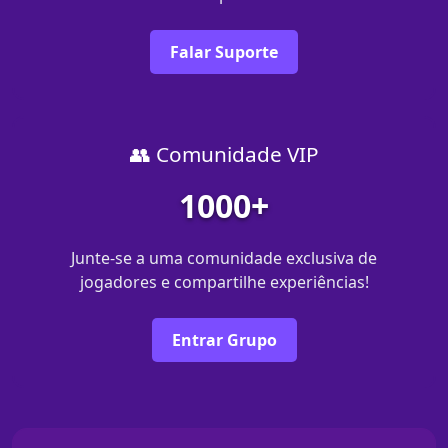
Falar Suporte
👥 Comunidade VIP
1000+
Junte-se a uma comunidade exclusiva de
jogadores e compartilhe experiências!
Entrar Grupo