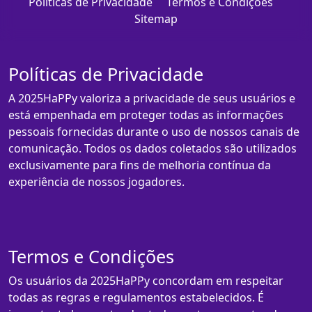
Políticas de Privacidade
Termos e Condições
Sitemap
Políticas de Privacidade
A 2025HaPPy valoriza a privacidade de seus usuários e
está empenhada em proteger todas as informações
pessoais fornecidas durante o uso de nossos canais de
comunicação. Todos os dados coletados são utilizados
exclusivamente para fins de melhoria contínua da
experiência de nossos jogadores.
Termos e Condições
Os usuários da 2025HaPPy concordam em respeitar
todas as regras e regulamentos estabelecidos. É