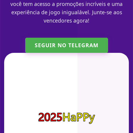
você tem acesso a promoções incríveis e uma
experiência de jogo inigualável. Junte-se aos
vencedores agora!
SEGUIR NO TELEGRAM