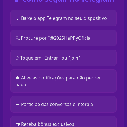
📱 Baixe o app Telegram no seu dispositivo
🔍 Procure por "@2025HaPPyOficial"
👆 Toque em "Entrar" ou "Join"
🔔 Ative as notificações para não perder
nada
💬 Participe das conversas e interaja
🎁 Receba bônus exclusivos