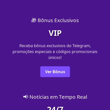
🎁 Bônus Exclusivos
VIP
Receba bônus exclusivos do Telegram,
promoções especiais e códigos promocionais
únicos!
Ver Bônus
📢 Notícias em Tempo Real
24/7