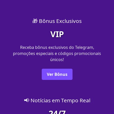
🎁 Bônus Exclusivos
VIP
Receba bônus exclusivos do Telegram,
promoções especiais e códigos promocionais
únicos!
Ver Bônus
📢 Notícias em Tempo Real
24/7