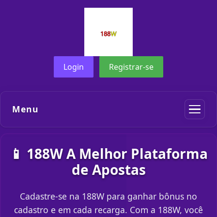
Login
Registrar-se
Menu
📱 188W A Melhor Plataforma
de Apostas
Cadastre-se na 188W para ganhar bônus no
cadastro e em cada recarga. Com a 188W, você