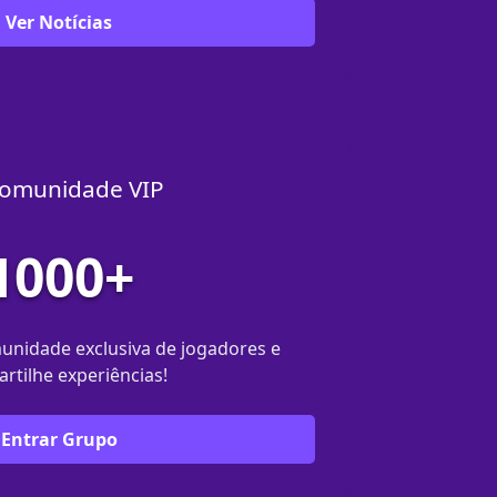
Ver Notícias
Comunidade VIP
1000+
unidade exclusiva de jogadores e
rtilhe experiências!
Entrar Grupo