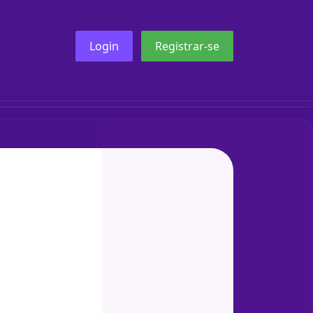
Login
Registrar-se