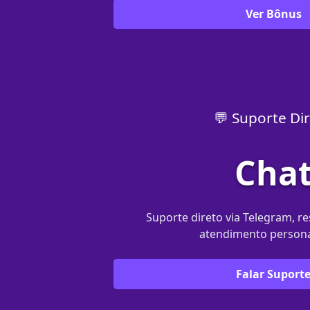
Ver Bônus
💬 Suporte Di
Cha
Suporte direto via Telegram, r
atendimento persona
Falar Suport