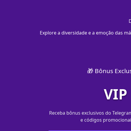
Explore a diversidade e a emoção das má
🎁 Bônus Exclu
VIP
Receba bônus exclusivos do Telegra
e códigos promocionai