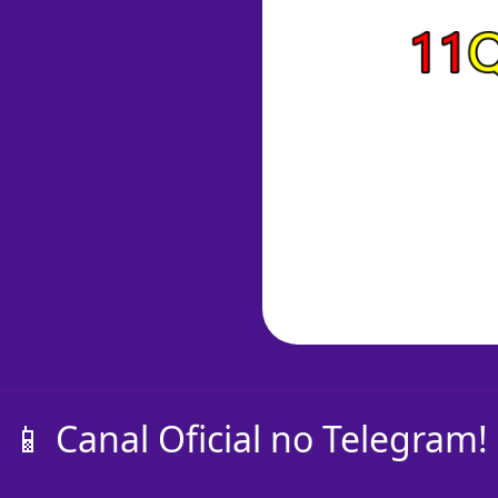
📱 Canal Oficial no Telegram!