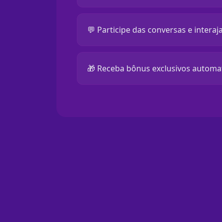
💬 Participe das conversas e interaj
🎁 Receba bônus exclusivos autom