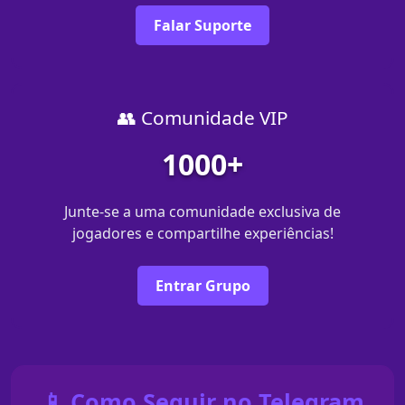
Falar Suporte
👥 Comunidade VIP
1000+
Junte-se a uma comunidade exclusiva de
jogadores e compartilhe experiências!
Entrar Grupo
📱 Como Seguir no Telegram