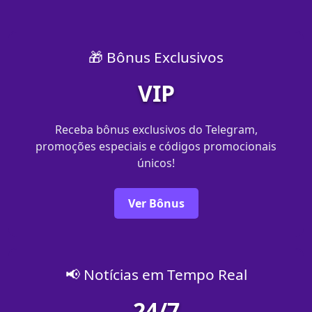
🎁 Bônus Exclusivos
VIP
Receba bônus exclusivos do Telegram,
promoções especiais e códigos promocionais
únicos!
Ver Bônus
📢 Notícias em Tempo Real
24/7