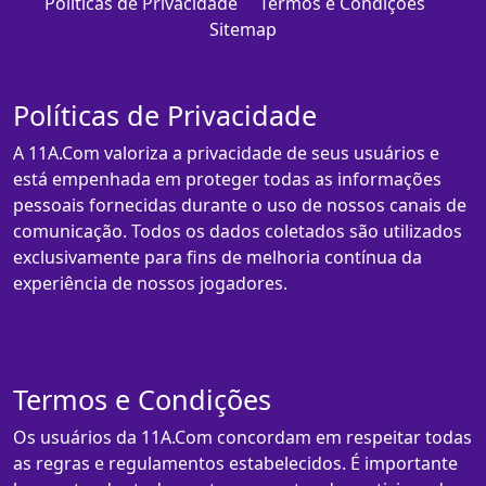
Políticas de Privacidade
Termos e Condições
Sitemap
Políticas de Privacidade
A 11A.Com valoriza a privacidade de seus usuários e
está empenhada em proteger todas as informações
pessoais fornecidas durante o uso de nossos canais de
comunicação. Todos os dados coletados são utilizados
exclusivamente para fins de melhoria contínua da
experiência de nossos jogadores.
Termos e Condições
Os usuários da 11A.Com concordam em respeitar todas
as regras e regulamentos estabelecidos. É importante