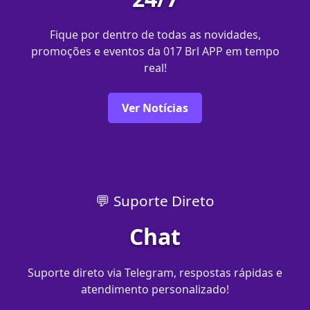
Fique por dentro de todas as novidades,
promoções e eventos da 017 Brl APP em tempo
real!
Ver Notícias
💬 Suporte Direto
Chat
Suporte direto via Telegram, respostas rápidas e
atendimento personalizado!