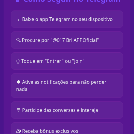
📱 Baixe o app Telegram no seu dispositivo
🔍 Procure por "@017 Brl APPOficial"
👆 Toque em "Entrar" ou "Join"
🔔 Ative as notificações para não perder
nada
💬 Participe das conversas e interaja
🎁 Receba bônus exclusivos