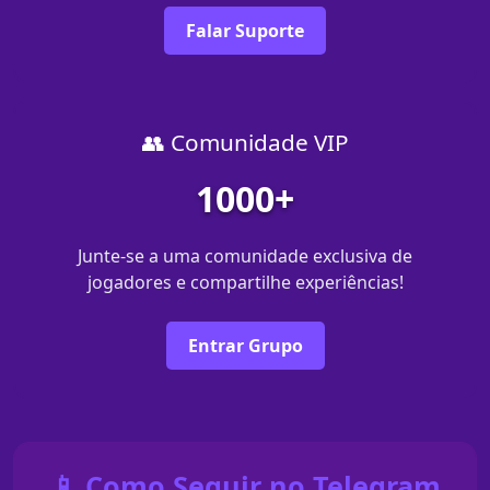
Falar Suporte
👥 Comunidade VIP
1000+
Junte-se a uma comunidade exclusiva de
jogadores e compartilhe experiências!
Entrar Grupo
📱 Como Seguir no Telegram