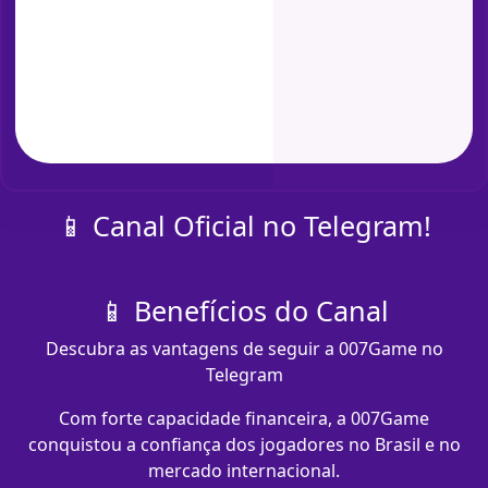
📱 Canal Oficial no Telegram!
📱 Benefícios do Canal
Descubra as vantagens de seguir a 007Game no
Telegram
Com forte capacidade financeira, a 007Game
conquistou a confiança dos jogadores no Brasil e no
mercado internacional.