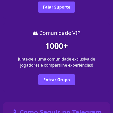
Falar Suporte
👥 Comunidade VIP
1000+
Junte-se a uma comunidade exclusiva de
jogadores e compartilhe experiências!
Entrar Grupo
📱 Como Seguir no Telegram