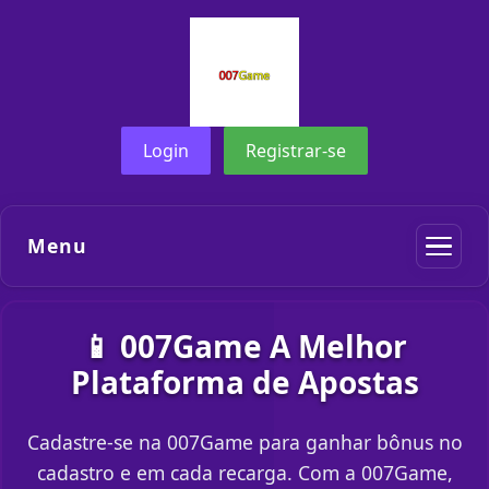
Login
Registrar-se
Menu
📱 007Game A Melhor
Plataforma de Apostas
Cadastre-se na 007Game para ganhar bônus no
cadastro e em cada recarga. Com a 007Game,